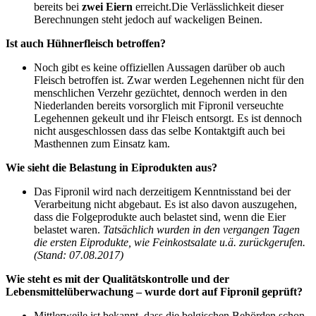
bereits bei
zwei Eiern
erreicht.Die Verlässlichkeit dieser
Berechnungen steht jedoch auf wackeligen Beinen.
Ist auch Hühnerfleisch betroffen?
Noch gibt es keine offiziellen Aussagen darüber ob auch
Fleisch betroffen ist. Zwar werden Legehennen nicht für den
menschlichen Verzehr gezüchtet, dennoch werden in den
Niederlanden bereits vorsorglich mit Fipronil verseuchte
Legehennen gekeult und ihr Fleisch entsorgt. Es ist dennoch
nicht ausgeschlossen dass das selbe Kontaktgift auch bei
Masthennen zum Einsatz kam.
Wie sieht die Belastung in Eiprodukten aus?
Das Fipronil wird nach derzeitigem Kenntnisstand bei der
Verarbeitung nicht abgebaut. Es ist also davon auszugehen,
dass die Folgeprodukte auch belastet sind, wenn die Eier
belastet waren.
Tatsächlich wurden in den vergangen Tagen
die ersten Eiprodukte, wie Feinkostsalate u.ä. zurückgerufen.
(Stand: 07.08.2017)
Wie steht es mit der Qualitätskontrolle und der
Lebensmittelüberwachung – wurde dort auf Fipronil geprüft?
Mittlerweile ist bekannt, dass die belgischen Behörden schon