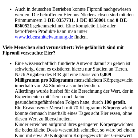
Auch in deutschen Betrieben konnte Fipronil nachgewiesen
werden. Die betroffenen Eier aus Niedersachsen sind mit den
Printnummern
1-DE-0357731
,
1-DE-0358001
und
0-DE-
0360521
gekennzeichnet. Eine komplette Liste aller
betroffenen Produkte kann man unter
www.lebensmittelwarnung.de
finden.
Viele Menschen sind verunsichert: Wie gefährlich sind mit
Fipronil verseuchte Eier?
Eine wissenschaftlich fundierte Antwort darauf zu geben ist
schwierig, denn es existieren hierzu nur Studien an Tieren.
Nach Angaben des BfR gilt eine Dosis von
0,009
Milligramm pro Kilogramm
menschlichem Körpergewicht
innerhalb von 24 Stunden als unbedenklich.
Allerdings wurde hierbei für die Berechnung der Wert, der in
Experimenten mit Tieren noch keine
gesundheitsgefährdenden Folgen hatte, durch
100 geteilt
.
Ein Erwachsener Mensch mit 70 Kilogramm Körpergewicht
könnte demnach innerhalb eines Tages acht Eier essen, ohne
diesen Wert zu überschreiten.
Kinder erreichen aufgrund ihres geringeren Körpergewichtes
die bedenkliche Dosis wesentlich schneller, so wäre bei einem
Kind mit etwa 20 Kilogramm Körpergewicht der Grenzwert