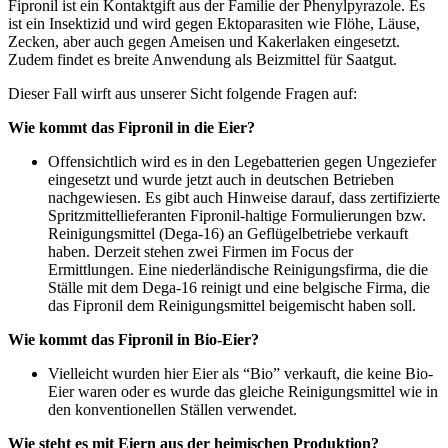
Fipronil ist ein Kontaktgift aus der Familie der
Phenylpyrazole. Es
ist ein Insektizid und wird gegen Ektoparasiten wie Flöhe, Läuse,
Zecken, aber auch gegen Ameisen und Kakerlaken eingesetzt.
Zudem findet es breite Anwendung als Beizmittel für Saatgut.
Dieser Fall wirft aus unserer Sicht folgende Fragen auf:
Wie kommt das Fipronil in die Eier?
Offensichtlich wird es in den Legebatterien gegen Ungeziefer
eingesetzt und wurde jetzt auch in deutschen Betrieben
nachgewiesen. Es gibt auch Hinweise darauf, dass zertifizierte
Spritzmittellieferanten Fipronil-haltige Formulierungen bzw.
Reinigungsmittel (Dega-16) an Geflügelbetriebe verkauft
haben. Derzeit stehen zwei Firmen im Focus der
Ermittlungen. Eine niederländische Reinigungsfirma, die die
Ställe mit dem Dega-16 reinigt und eine belgische Firma, die
das Fipronil dem Reinigungsmittel beigemischt haben soll.
Wie kommt das Fipronil in Bio-Eier?
Vielleicht wurden hier Eier als “Bio” verkauft, die keine Bio-
Eier waren oder es wurde das gleiche Reinigungsmittel wie in
den konventionellen Ställen verwendet.
Wie steht es mit Eiern aus der heimischen Produktion?